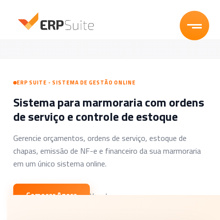
Funcionalidades
Segmentos
ERP SUITE - SISTEMA DE GESTÃO ONLINE
Sistema para marmoraria com ordens
Planos
de serviço e controle de estoque
Blog
Gerencie orçamentos, ordens de serviço, estoque de
chapas, emissão de NF-e e financeiro da sua marmoraria
Experimente Grátis
em um único sistema online.
Entrar
Começar Agora
Ver planos →