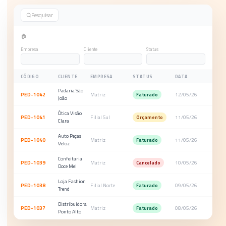
✓
10 dias grátis
✓
100% na nuvem
✓
Sem cartão
Pesquisar
🏠 ·
Empresa
Cliente
Status
CÓDIGO
CLIENTE
EMPRESA
STATUS
DATA
Padaria São
PED-1042
Matriz
12/05/26
Faturado
João
Ótica Visão
PED-1041
Filial Sul
11/05/26
Orçamento
Clara
Auto Peças
PED-1040
Matriz
11/05/26
Faturado
Veloz
Confeitaria
PED-1039
Matriz
10/05/26
Cancelado
Doce Mel
Loja Fashion
PED-1038
Filial Norte
09/05/26
Faturado
Trend
Distribuidora
PED-1037
Matriz
08/05/26
Faturado
Ponto Alto